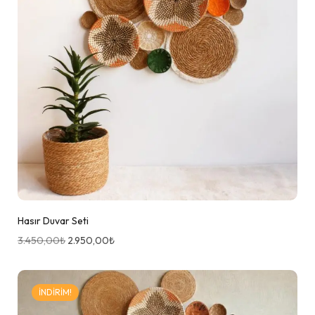
Hasır Duvar Seti
3.450,00
₺
2.950,00
₺
İNDIRIM!