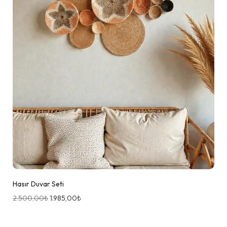
Hasır Duvar Seti
2.500,00
₺
1.985,00
₺