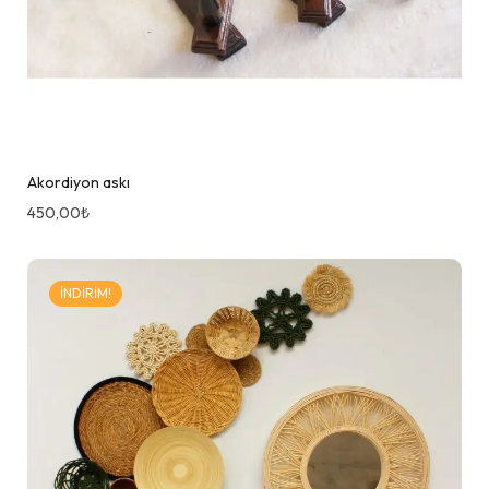
Akordiyon askı
450,00
₺
İNDIRIM!