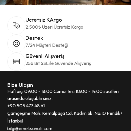
Ücretsiz KArgo
2.500₺ Üzeri Ücretsiz Kargo
Destek
7/24 Müşteri Desteği
Güvenli Alışveriş
256 Bit SSL ile Güvende Alışveriş
Bize Ulaşın
Haftaiçi 09:00 - 18:00 Cumartesi 10:00 - 14:00 saatleri
arasında ulaşabilirsiniz.
+90 505 473 48 61
Çamçeşme Mah. Kemalpaşa Cd. Kadim Sk. No:10 Pendik/
İstanbul
bilgi@emeksanati.com