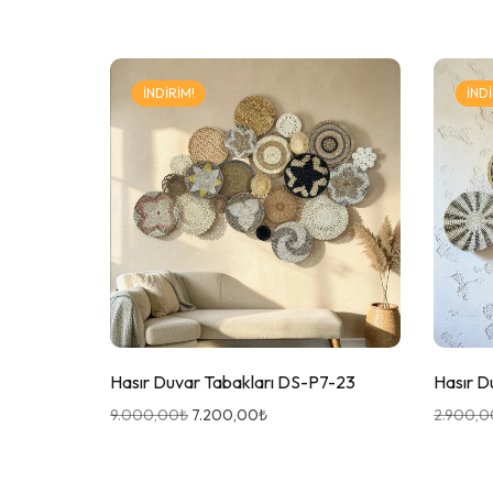
İNDIRIM!
İNDI
Hasır Duvar Tabakları DS-P7-23
Hasır D
9.000,00
₺
7.200,00
₺
2.900,0