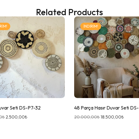
Related Products
RIM!
İNDIRIM!
uvar Seti DS-P7-32
48 Parça Hasır Duvar Seti D
0
₺
2.500,00
₺
20.000,00
₺
18.500,00
₺