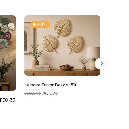
İNDIRIM!
Yelpaze Duvar Dekoru 3’lü
950,00
₺
785,00
₺
S-P50-33
10 Parça H
2.650,00
₺