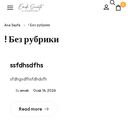
0
Ana Sayfa
! Без рубрики
! Без рубрики
ssfdhsdfhs
sfdhgsdfhsfdhdsfh
By
emek
Ocak 16, 2026
Read more