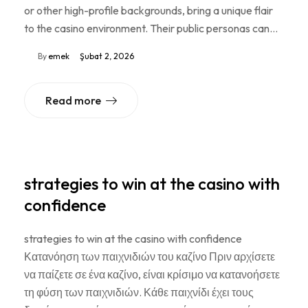
or other high-profile backgrounds, bring a unique flair
to the casino environment. Their public personas can…
By
emek
Şubat 2, 2026
Read more
strategies to win at the casino with
confidence
strategies to win at the casino with confidence
Κατανόηση των παιχνιδιών του καζίνο Πριν αρχίσετε
να παίζετε σε ένα καζίνο, είναι κρίσιμο να κατανοήσετε
τη φύση των παιχνιδιών. Κάθε παιχνίδι έχει τους