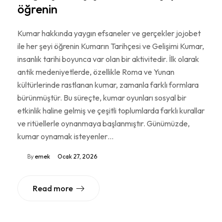
öğrenin
Kumar hakkında yaygın efsaneler ve gerçekler jojobet
ile her şeyi öğrenin Kumarın Tarihçesi ve Gelişimi Kumar,
insanlık tarihi boyunca var olan bir aktivitedir. İlk olarak
antik medeniyetlerde, özellikle Roma ve Yunan
kültürlerinde rastlanan kumar, zamanla farklı formlara
bürünmüştür. Bu süreçte, kumar oyunları sosyal bir
etkinlik haline gelmiş ve çeşitli toplumlarda farklı kurallar
ve ritüellerle oynanmaya başlanmıştır. Günümüzde,
kumar oynamak isteyenler…
By
emek
Ocak 27, 2026
Read more