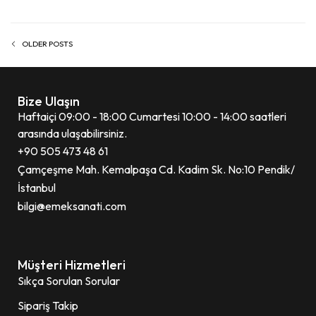
OLDER POSTS
Bize Ulaşın
Haftaiçi 09:00 - 18:00 Cumartesi 10:00 - 14:00 saatleri
arasında ulaşabilirsiniz.
+90 505 473 48 61
Çamçeşme Mah. Kemalpaşa Cd. Kadim Sk. No:10 Pendik/
İstanbul
bilgi@emeksanati.com
Müşteri Hizmetleri
Sıkça Sorulan Sorular
Sipariş Takip