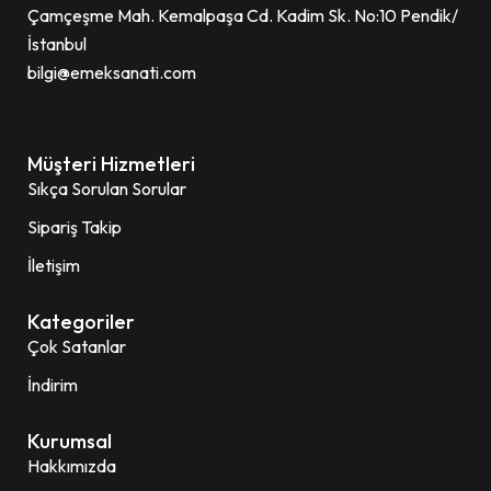
Çamçeşme Mah. Kemalpaşa Cd. Kadim Sk. No:10 Pendik/
İstanbul
bilgi@emeksanati.com
Müşteri Hizmetleri
Sıkça Sorulan Sorular
Sipariş Takip
İletişim
Kategoriler
Çok Satanlar
İndirim
Kurumsal
Hakkımızda