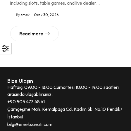
including slots, table games, and live dealer…
By
emek
Ocak 30, 2026
Read more
Bize Ulaşın
Haftaiçi 09:00 - 18:00 Cumartesi 10:00 - 14:00 saatleri
arasında ulaşabilirsiniz.
+90 505 473 48 61
Çamçeşme Mah. Kemalpaşa Cd. Kadim Sk. No:10 Pendik/
İstanbul
bilgi@emeksanati.com