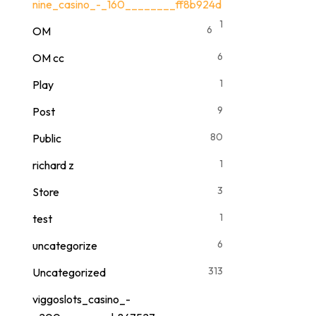
nine_casino_-_160________ff8b924d
1
6
OM
6
OM cc
1
Play
9
Post
80
Public
1
richard z
3
Store
1
test
6
uncategorize
313
Uncategorized
viggoslots_casino_-