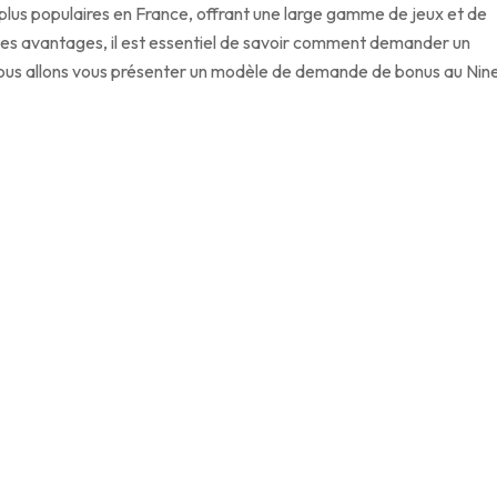
s plus populaires en France, offrant une large gamme de jeux et de
 ces avantages, il est essentiel de savoir comment demander un
 nous allons vous présenter un modèle de demande de bonus au Nin