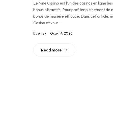
Le Nine Casino est l’un des casinos en ligne le
bonus attractifs. Pour profiter pleinement de
bonus de manière efficace. Dans cet article,
Casino et vous…
By
emek
Ocak 14, 2026
Read more