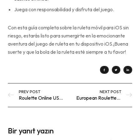
Juega con responsabilidad y disfruta del juego.
Con esta guía completa sobre la ruleta móvil para iOS sin
riesgo, estarás listo para sumergirte en la emocionante
aventura del juego de ruleta en tu dispositivo iOS.¡Buena
suerte y que la bola de la ruleta esté siempre a tu favor!
PREV POST
NEXT POST
Roulette Online USA Trusted: A Comprehensive Guide
European Roulette Online USA 2025: A Comprehensive Guide
Bir yanıt yazın